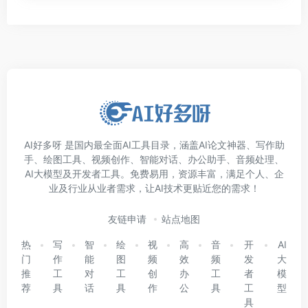
AI好多呀 是国内最全面AI工具目录，涵盖AI论文神器、写作助
手、绘图工具、视频创作、智能对话、办公助手、音频处理、
AI大模型及开发者工具。免费易用，资源丰富，满足个人、企
业及行业从业者需求，让AI技术更贴近您的需求！
友链申请
站点地图
热
写
智
绘
视
高
音
开
AI
门
作
能
图
频
效
频
发
大
推
工
对
工
创
办
工
者
模
荐
具
话
具
作
公
具
工
型
具