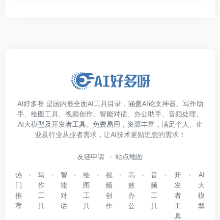
AI好多呀 是国内最全面AI工具目录，涵盖AI论文神器、写作助
手、绘图工具、视频创作、智能对话、办公助手、音频处理、
AI大模型及开发者工具。免费易用，资源丰富，满足个人、企
业及行业从业者需求，让AI技术更贴近您的需求！
友链申请
站点地图
热
写
智
绘
视
高
音
开
AI
门
作
能
图
频
效
频
发
大
推
工
对
工
创
办
工
者
模
荐
具
话
具
作
公
具
工
型
具