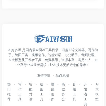
AI好多呀 是国内最全面AI工具目录，涵盖AI论文神器、写作助
手、绘图工具、视频创作、智能对话、办公助手、音频处理、
AI大模型及开发者工具。免费易用，资源丰富，满足个人、企
业及行业从业者需求，让AI技术更贴近您的需求！
友链申请
站点地图
热
写
智
绘
视
高
音
开
AI
门
作
能
图
频
效
频
发
大
推
工
对
工
创
办
工
者
模
荐
具
话
具
作
公
具
工
型
具