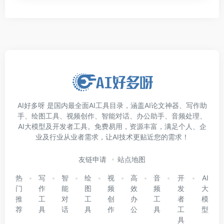
AI好多呀 是国内最全面AI工具目录，涵盖AI论文神器、写作助
手、绘图工具、视频创作、智能对话、办公助手、音频处理、
AI大模型及开发者工具。免费易用，资源丰富，满足个人、企
业及行业从业者需求，让AI技术更贴近您的需求！
友链申请
站点地图
热
写
智
绘
视
高
音
开
AI
门
作
能
图
频
效
频
发
大
推
工
对
工
创
办
工
者
模
荐
具
话
具
作
公
具
工
型
具