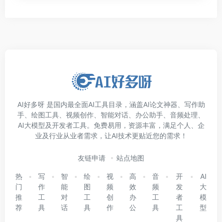
AI好多呀 是国内最全面AI工具目录，涵盖AI论文神器、写作助
手、绘图工具、视频创作、智能对话、办公助手、音频处理、
AI大模型及开发者工具。免费易用，资源丰富，满足个人、企
业及行业从业者需求，让AI技术更贴近您的需求！
友链申请
站点地图
热
写
智
绘
视
高
音
开
AI
门
作
能
图
频
效
频
发
大
推
工
对
工
创
办
工
者
模
荐
具
话
具
作
公
具
工
型
具