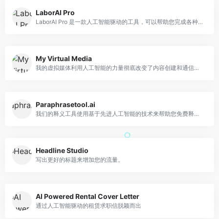
LaborAI Pro
LaborAI Pro 是一款人工智能驱动的工具，可以帮助您完成各种任务，包括编码、文案、创建图像、提供帮助、将语音转换为文本以及生成画外音。它可以自动执行这些任务，让您能够专注于更具创造性和战略性的工作。
My Virtual Media
我的虚拟媒体利用人工智能的力量彻底改变了内容创建和通信。与我们的 AI 聊天机器人进行引人入胜的对话，通过令人惊叹的 AI 生成的艺术作品释放您的创造力，并使用我们精心制作的模板轻松准备各种内容。从社交媒体帖子到广告，从电子邮件草稿到文章，我的虚拟媒体为所有行业的用户提供支持。凭借直观的界面和令人印象深刻的人工智能功能，我们的应用程序可确保高效、愉快的内容创建。无论您是作家、影响者、营销人员还是技术爱好者，我的虚拟媒体都是终极人工智能工具包。
Paraphrasetool.ai
我们的释义工具使用基于先进人工智能的技术来帮助您免费释义句子。该释义器会自动重新表述内容。
Headline Studio
写出更好的标题来增加您的流量。
AI Powered Rental Cover Letter
通过人工智能驱动的租赁求职信脱颖而出