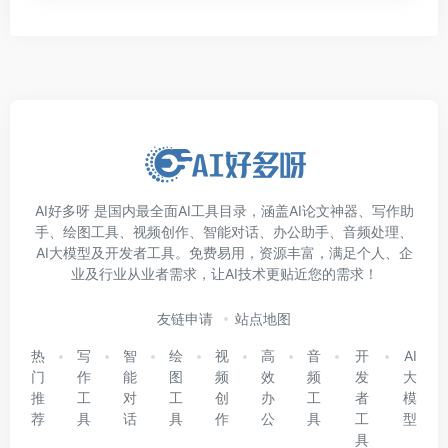
AI好多呀 是国内最全面AI工具目录，涵盖AI论文神器、写作助
手、绘图工具、视频创作、智能对话、办公助手、音频处理、
AI大模型及开发者工具。免费易用，资源丰富，满足个人、企
业及行业从业者需求，让AI技术更贴近您的需求！
友链申请
站点地图
热
写
智
绘
视
高
音
开
AI
门
作
能
图
频
效
频
发
大
推
工
对
工
创
办
工
者
模
荐
具
话
具
作
公
具
工
型
具